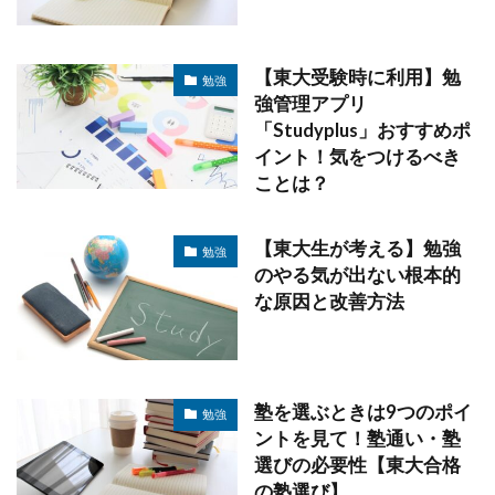
【東大受験時に利用】勉
勉強
強管理アプリ
「Studyplus」おすすめポ
イント！気をつけるべき
ことは？
【東大生が考える】勉強
勉強
のやる気が出ない根本的
な原因と改善方法
塾を選ぶときは9つのポイ
勉強
ントを見て！塾通い・塾
選びの必要性【東大合格
の塾選び】