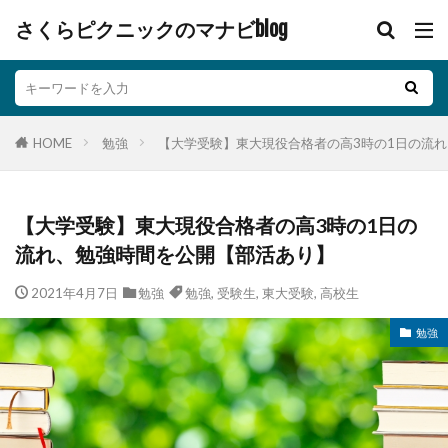
さくらピクニックのマナビblog
HOME
勉強
【大学受験】東大現役合格者の高3時の1日の流
【大学受験】東大現役合格者の高3時の1日の
流れ、勉強時間を公開【部活あり】
2021年4月7日
勉強
勉強
,
受験生
,
東大受験
,
高校生
勉強